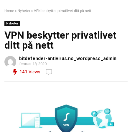
Home
»
Nyheter
»
VPN beskytter privatlivet ditt på nett
Nyheter
VPN beskytter privatlivet
ditt på nett
bitdefender-antivirus.no_wordpress_admin
februar 18, 2020
141
Views