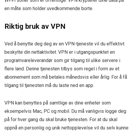
Wi-Fi soner som er offentlige. VPN krypterer dine data på
en måte som holder uvedkommende borte.
Riktig bruk av VPN
Ved å benytte deg deg av en VPN-tjeneste vil du effektivt
beskytte din nettaktivitet. VPN er i utgangspunktet en
programvareleverandør som gir tilgang til ulike servere i
flere land. Denne tjenesten tilbys som regel i form av et
abonnement som må betales månedsvis eller årlig. For å få
tilgang til tjenesten må du laste ned en app.
VPN kan benyttes på samtlige av dine enheter som
eksempelvis Mac, PC og mobil. Du må vanligvis logge deg
på for hver gang du skal bruke tjenesten. For at du skal
oppnå en personlig og unik nettopplevelse vil du selv kunne