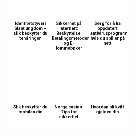
Identitetstyveri
Sikkerhet på
Sørg for å ha
blant ungdom –
Internett:
oppdatert
slik beskytter du
Beskyttelse,
antivirusprogramvare
tenåringen
Betalingsmetoder
hvis du spiller på
og E-
nett
lommebøker
Slik beskytter du
Norge casino:
Hvordan bli kvitt
mobilen din
Tips for
gjelden din
sikkerhet