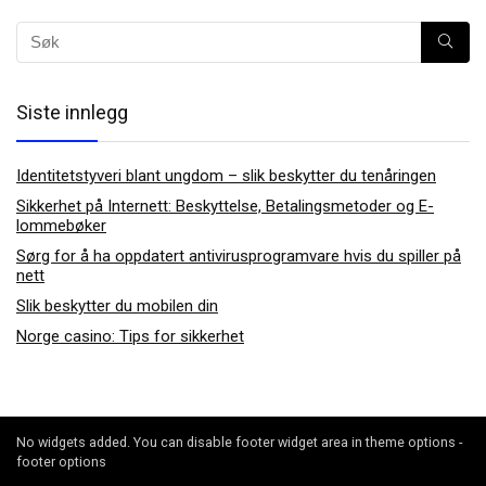
Siste innlegg
Identitetstyveri blant ungdom – slik beskytter du tenåringen
Sikkerhet på Internett: Beskyttelse, Betalingsmetoder og E-
lommebøker
Sørg for å ha oppdatert antivirusprogramvare hvis du spiller på
nett
Slik beskytter du mobilen din
Norge casino: Tips for sikkerhet
No widgets added. You can disable footer widget area in theme options -
footer options