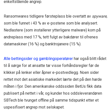
enkeltstående angrep.
Ransomwares tidligere førsteplass ble overtatt av
spyware
,
som ble funnet i 43 % av e-postene som ble analysert.
Nedlastere (som installerer ytterligere malware) kom på
andreplass med 17 %, tett fulgt av bakdører til ofrenes
datamaskiner (16 %) og banktrojanere (15 %).
Alle bettingsider og gamblingoperatører
har også blitt rådet
til å sørge for at ansatte tar visse forhåndsregler før de
klikker på lenker eller åpner e-postvedlegg. Noen sider
rettet mot det asiatiske markedet lærte det på den harde
måten i fjor. Den amerikanske oddssiden BetUs fikk data
publisert på nettet i vår, og kunder hos oddsleverandøren
SBTech ble tvunget offline på samme tidspunkt etter et
uspesifisert angrep mot selskapet.