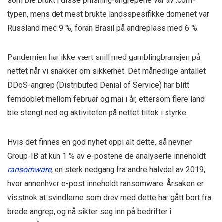
som ble brukt i disse phishing-angrepene var av .com-
typen, mens det mest brukte landsspesifikke domenet var
Russland med 9 %, foran Brasil på andreplass med 6 %.
Pandemien har ikke vært snill med gamblingbransjen på
nettet når vi snakker om sikkerhet. Det månedlige antallet
DDoS-angrep (Distributed Denial of Service) har blitt
femdoblet mellom februar og mai i år, ettersom flere land
ble stengt ned og aktiviteten på nettet tiltok i styrke.
Hvis det finnes en god nyhet oppi alt dette, så nevner
Group-IB at kun 1 % av e-postene de analyserte inneholdt
ransomware
, en sterk nedgang fra andre halvdel av 2019,
hvor annenhver e-post inneholdt ransomware. Årsaken er
visstnok at svindlerne som drev med dette har gått bort fra
brede angrep, og nå sikter seg inn på bedrifter i