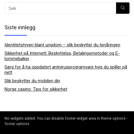
Siste innlegg
Identitetstyveri blant ungdom – slik beskytter du tenåringen
Sikkerhet på Internett: Beskyttelse, Betalingsmetoder og E-
lommebøker
Sørg for å ha oppdatert antivirusprogramvare hvis du spiller på
nett
Slik beskytter du mobilen din
Norge casino: Tips for sikkerhet
No widgets added. You can disable footer widget area in theme options -
footer options