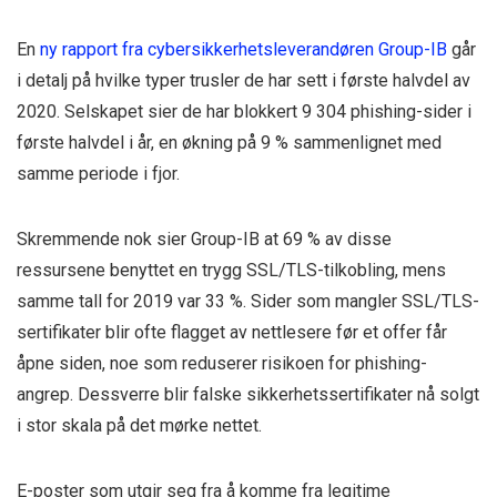
En
ny rapport fra cybersikkerhetsleverandøren Group-IB
går
i detalj på hvilke typer trusler de har sett i første halvdel av
2020. Selskapet sier de har blokkert 9 304 phishing-sider i
første halvdel i år, en økning på 9 % sammenlignet med
samme periode i fjor.
Skremmende nok sier Group-IB at 69 % av disse
ressursene benyttet en trygg SSL/TLS-tilkobling, mens
samme tall for 2019 var 33 %. Sider som mangler SSL/TLS-
sertifikater blir ofte flagget av nettlesere før et offer får
åpne siden, noe som reduserer risikoen for phishing-
angrep. Dessverre blir falske sikkerhetssertifikater nå solgt
i stor skala på det mørke nettet.
E-poster som utgir seg fra å komme fra legitime