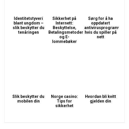
Identitetstyveri
Sikkerhet på
Sørg for å ha
blant ungdom –
Internett:
oppdatert
slik beskytter du
Beskyttelse,
antivirusprogramvare
tenåringen
Betalingsmetoder
hvis du spiller på
og E-
nett
lommebøker
Slik beskytter du
Norge casino:
Hvordan bli kvitt
mobilen din
Tips for
gjelden din
sikkerhet