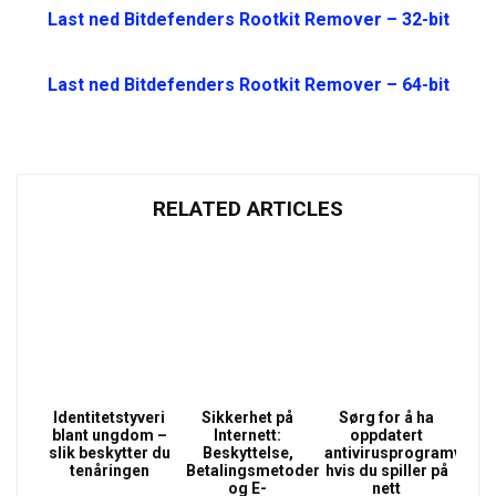
Last ned Bitdefenders Rootkit Remover – 32-bit
Last ned Bitdefenders Rootkit Remover – 64-bit
RELATED ARTICLES
Identitetstyveri
Sikkerhet på
Sørg for å ha
blant ungdom –
Internett:
oppdatert
slik beskytter du
Beskyttelse,
antivirusprogramvare
tenåringen
Betalingsmetoder
hvis du spiller på
og E-
nett