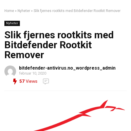
Home
»
Nyheter
»
Slik fjernes rootkits med Bitdefender Rootkit Remover
Nyheter
Slik fjernes rootkits med
Bitdefender Rootkit
Remover
bitdefender-antivirus.no_wordpress_admin
februar 10, 2020
57
Views