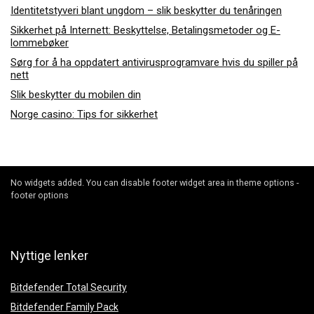
Identitetstyveri blant ungdom – slik beskytter du tenåringen
Sikkerhet på Internett: Beskyttelse, Betalingsmetoder og E-
lommebøker
Sørg for å ha oppdatert antivirusprogramvare hvis du spiller på
nett
Slik beskytter du mobilen din
Norge casino: Tips for sikkerhet
No widgets added. You can disable footer widget area in theme options -
footer options
Nyttige lenker
Bitdefender Total Security
Bitdefender Family Pack